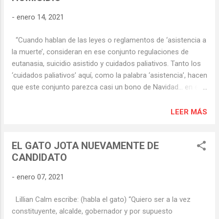
o cual ya no está por culpa, a mi juicio, de una negligencia
-
enero 14, 2021
imperdonable de los chinos (aunque pienso que no ha sido
adrede) al dejar descuidadamente propagar su letal virus
“Cuando hablan de las leyes o reglamentos de ‘asistencia a
también hacia Occidente. Hacia Chile. Pero esa imprevisión
la muerte’, consideran en ese conjunto regulaciones de
ya no es culpa solamente de los chinos. Miremos lo que
eutanasia, suicidio asistido y cuidados paliativos. Tanto los
está suc...
‘cuidados paliativos’ aquí, como la palabra ‘asistencia’, hacen
que este conjunto parezca casi un bono de Navidad… en el
fondo es ponerle azúcar al veneno para tomárselo feliz,
creyendo que es un súper regalo”. Era quizás lo único que le
LEER MÁS
faltaba a nuestra cada día más desprestigiada Cámara de
Diputados para desacreditarse ante la historia. Seguir los
EL GATO JOTA NUEVAMENTE DE
pasos de algunos de sus pares españoles y procurar
CANDIDATO
convertir a Chile en el séptimo país del mundo en legalizar la
eutanasia. Así en los mismos momentos en que se
-
enero 07, 2021
aprobaba esta legislación en Madrid, nuestra criolla Cámara
de Diputados, desde Valparaíso, la aprobaba en general para
Lillian Calm escribe: (habla el gato) “Quiero ser a la vez
que pasara a la Comisión de Salud y luego al Senado. Quedé
constituyente, alcalde, gobernador y por supuesto
petrificada. Por eso preferí recurrir a Alejandra Carrasco,