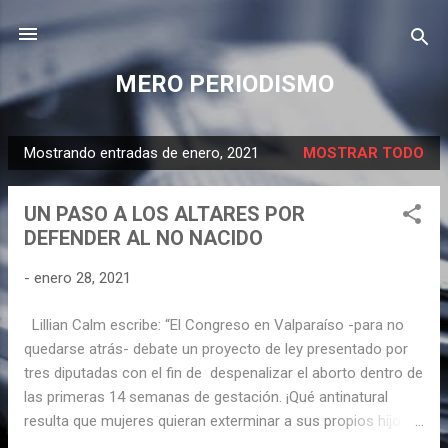
Ir al contenido principal
MERO PERIODISMO
Mostrando entradas de enero, 2021
MOSTRAR TODO
E
n
UN PASO A LOS ALTARES POR
t
DEFENDER AL NO NACIDO
r
a
-
enero 28, 2021
d
a
Lillian Calm escribe: “El Congreso en Valparaíso -para no
s
quedarse atrás- debate un proyecto de ley presentado por
tres diputadas con el fin de despenalizar el aborto dentro de
las primeras 14 semanas de gestación. ¡Qué antinatural
resulta que mujeres quieran exterminar a sus propios hijos!”.
Alberto Fernández, el mandatario trasandino que nos acaba