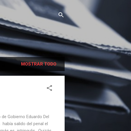
MOSTRAR TODO
o de Gobierno Eduardo Del
 había salido del penal el
más es intringulis . Quizás