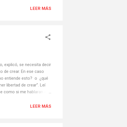
sta en la testera de la
nacionales han procurado
LEER MÁS
 del oráculo de Delfos se
destinado, como asimismo
 acertijo? ¿Qué quiso decir
 explicó, se necesita decir
to de crear. En ese caso
a no entiende esto? o ¿qué
r libertad de crear”. Leí
Fue como si me hablaran de
 sola vez hace ya tantísimo
eguí siempre. O, más bien,
LEER MÁS
a. Su hija fue quien logró
illa neoclásica
videncia...