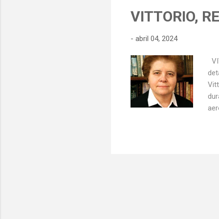
VITTORIO, R
-
abril 04, 2024
VIT
det
Vit
dur
aer
otr
sup
esa
ner
sie
lle