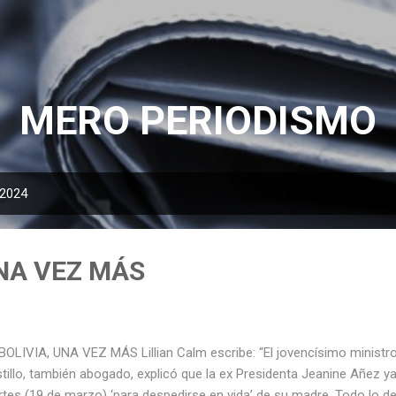
Ir al contenido principal
MERO PERIODISMO
 2024
UNA VEZ MÁS
OLIVIA, UNA VEZ MÁS Lillian Calm escribe: “El jovencísimo ministr
tillo, también abogado, explicó que la ex Presidenta Jeanine Añez ya
tes (19 de marzo) ‘para despedirse en vida’ de su madre. Todo lo de