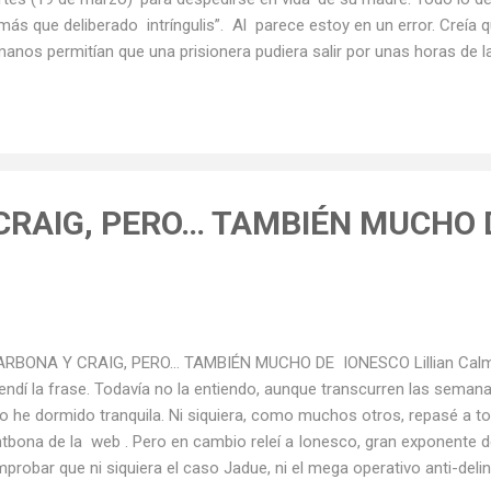
más que deliberado intríngulis”. Al parece estoy en un error. Creí
anos permitían que una prisionera pudiera salir por unas horas de la 
eral de su madre. Por eso, si bien esta noticia me llega con atraso (
do dejar de consignarla. Hace poco más de un mes, Brújula digital , pe
ormó de la muerte de la madre de la ex Presidenta de Bolivia Jeanine
en judicial le permitía salir por tiempo acotado para asistir a los f
ría llegado tarde, según explicaría el llamado Régimen Penitenciario d
CRAIG, PERO… TAMBIÉN MUCHO 
RBONA Y CRAIG, PERO… TAMBIÉN MUCHO DE IONESCO Lillian Calm 
endí la frase. Todavía no la entiendo, aunque transcurren las seman
o he dormido tranquila. Ni siquiera, como muchos otros, repasé a t
tbona de la web . Pero en cambio releí a Ionesco, gran exponente de
probar que ni siquiera el caso Jadue, ni el mega operativo anti-deli