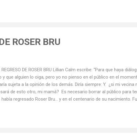
 más el asesinato de un carabinero o la irrupción del Partido Comuni
ara de Diputados, han logrado silenciar el tema. Así sesudos con
entrañar esa única frase presidencial, con el mismo ahínco como si
tara: más Narbona, menos Craig . ¿Cuántas horas-hombre se han 
acios en prensa, radio, televisión y redes sociales, solo a adivinar el
mandatario? ...
 DE ROSER BRU
REGRESO DE ROSER BRU Lillian Calm escribe: “Para que haya diálogo,
o y que alguien lo oiga, pero yo no pienso en el público en el momen
aría sujeta a la opinión de los demás. Diría siempre: Y. ¿si mi vecin
sará de esto otro, mi mamá? Es necesario borrar al público para tene
 había regresado Roser Bru... y en el centenario de su nacimiento. 
uien a quien conocía de toda la vida, aunque la vi y la entrevisté una
mpo: en 1968, el mismo año en que me recibí de periodista. Pero la s
uí la obra de esta gran artista nacional que nos llegó desde Barcelon
, tras itinerar por Chile, su grabado llegara al Palacio Schacht, marav
iosamente salvada de la picota, sede de la Fundación Cultural de Pro