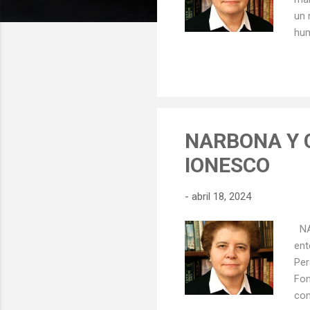
un 
hum
fun
pue
inf
ord
hab
NARBONA Y 
IONESCO
-
abril 18, 2024
NA
ent
Per
Fon
com