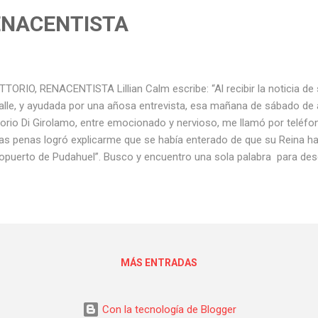
ENACENTISTA
TORIO, RENACENTISTA Lillian Calm escribe: “Al recibir la noticia de
alle, y ayudada por una añosa entrevista, esa mañana de sábado de 
torio Di Girolamo, entre emocionado y nervioso, me llamó por teléfon
as penas logró explicarme que se había enterado de que su Reina har
opuerto de Pudahuel”. Busco y encuentro una sola palabra para descr
as –arquitecto, artista, profesor, columnista y un sinfín más- en su
erfluas. Al recibir la noticia de su muerte recordé al detalle, y ayuda
 mañana de sábado de abril de 1987. Un acelerado Vittorio Di Giro
vioso, me llamó por teléfono para decirme, o más bien conminarme, a
mpre tan dispuesta Martita Armanet, me pasarían a buscar dentro 
varme al aeropuerto....
MÁS ENTRADAS
Con la tecnología de Blogger