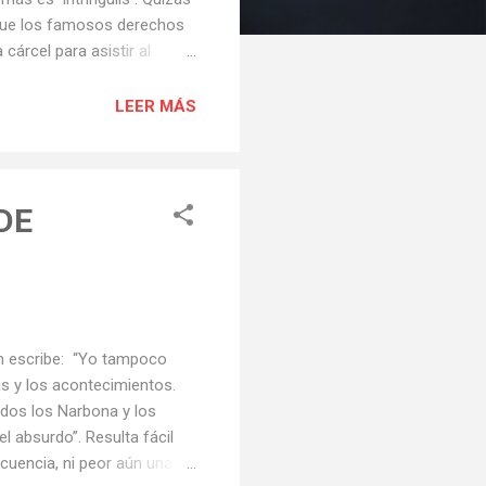
a que los famosos derechos
cárcel para asistir al
cuando ya ni es noticia) no
riódico virtual altiplánico,
LEER MÁS
 Añez, hoy en prisión; una
unerales… Pero esa orden
e...
DE
escribe: “Yo tampoco
as y los acontecimientos.
odos los Narbona y los
l absurdo”. Resulta fácil
ncuencia, ni peor aún una