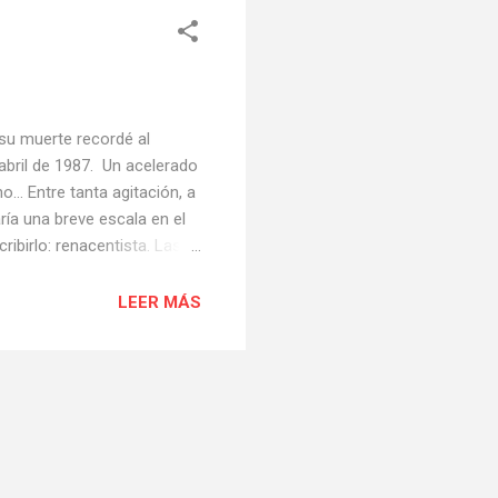
 su muerte recordé al
abril de 1987. Un acelerado
o… Entre tanta agitación, a
ía una breve escala en el
ibirlo: renacentista. Las
 caso me parecen
da por una añosa entrevista,
LEER MÁS
lamo, entre emocionado y
 que él y su señora, la
de pocos minutos para