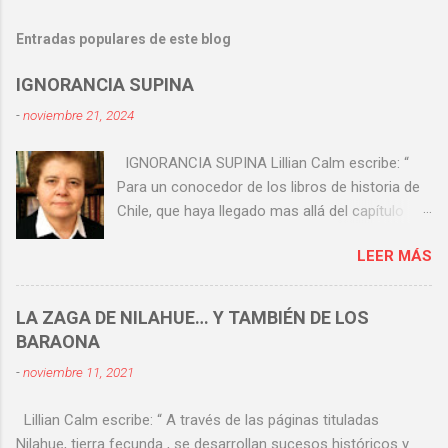
Entradas populares de este blog
IGNORANCIA SUPINA
-
noviembre 21, 2024
IGNORANCIA SUPINA Lillian Calm escribe: “
Para un conocedor de los libros de historia de
Chile, que haya llegado mas allá del capítulo
sobre el Combate Naval de Iquique, está claro
LEER MÁS
que esta viene a ser la gesta (sí, la gesta) más
importante de nuestra historia patria. Y ello
aunque nuevas generaciones que hoy han
LA ZAGA DE NILAHUE… Y TAMBIÉN DE LOS
llegado a La Moneda ignoren su trascendencia”.
BARAONA
Hay una definición médica para supino . Pero
-
noviembre 11, 2021
hay otras más coloquiales y más fuertes. Leo
en Google: ¿Qué significa la expresión
Lillian Calm escribe: “ A través de las páginas tituladas
ignorancia supina ? Según la Real Academia
Nilahue, tierra fecunda , se desarrollan sucesos históricos y