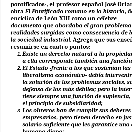
pontificados-, el profesor español José Orla
obra
El Pontificado romano en la historia
, 
encíclica de León XIII como un
célebre
documento
que
abordaba el gran problema 
realidades surgidas como consecuencia de l
la sociedad industrial.
Agrega que sus ense
resumirse en cuatro puntos:
Existe un derecho natural a la propieda
a ella corresponde también una función 
El Estado -frente a los que sostenían las
liberalismo económico- debía interveni
la solución de los problemas sociales, s
defensa de los más débiles; pero la inte
tiene siempre una función de suplencia,
el principio de subsidiaridad;
Los obreros han de cumplir sus deberes
empresarios, pero tienen derecho en jus
salario suficiente que les garantice una 
humana digna;