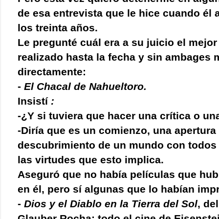
de esa entrevista que le hice cuando él
los treinta años.
Le pregunté cuál era a su juicio el mejo
realizado hasta la fecha y sin ambages
directamente:
-
El Chacal de Nahueltoro.
Insistí
:
-¿Y si tuviera que hacer una crítica o un
-Diría que es un comienzo, una apertura 
descubrimiento de un mundo con todos 
las virtudes que esto implica.
Aseguró que no había películas que hubi
en él, pero sí algunas que lo habían imp
-
Dios y el Diablo en la Tierra del Sol
, de
Glauber Rocha; todo el cine de Eisenste