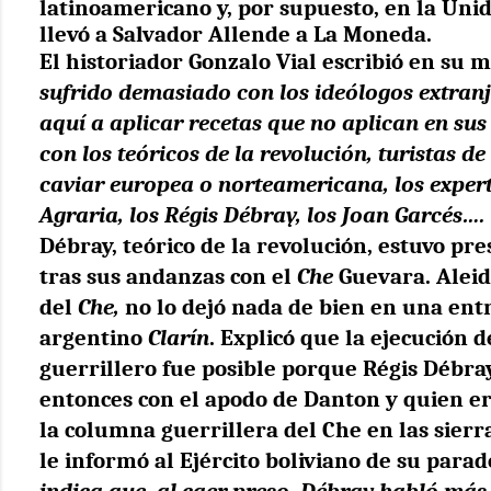
latinoamericano y, por supuesto, en la Uni
llevó a Salvador Allende a La Moneda.
El historiador Gonzalo Vial escribió en su
sufrido demasiado con los ideólogos extran
aquí a aplicar recetas que no aplican en sus
con los teóricos de la revolución, turistas de
caviar europea o norteamericana, los exper
Agraria, los Régis Débray, los Joan Garcés….
Débray, teórico de la revolución, estuvo pre
tras sus andanzas con el
Che
Guevara. Aleida
del
Che,
no lo dejó nada de bien en una entr
argentino
Clarín
. Explicó que la ejecución 
guerrillero fue posible porque Régis Débra
entonces con el apodo de Danton y quien er
la columna guerrillera del Che en las sierra
le informó al Ejército boliviano de su para
indica que, al caer preso, Débray habló más 