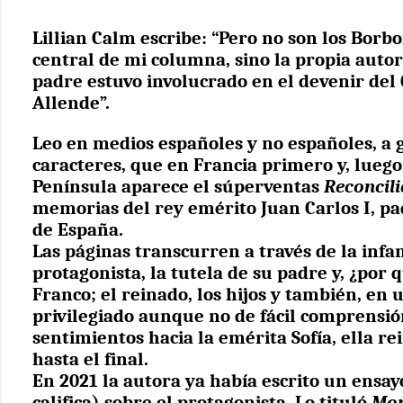
Lillian Calm escribe: “Pero no son los Borb
central de mi columna, sino la propia autor
padre estuvo involucrado en el devenir del 
Allende”.
Leo en medios españoles y no españoles, a
caracteres, que en Francia primero y, luego,
Península aparece el súperventas
Reconcili
memorias del rey emérito Juan Carlos I, pa
de España.
Las páginas transcurren a través de la infan
protagonista, la tutela de su padre y, ¿por q
Franco; el reinado, los hijos y también, en 
privilegiado aunque no de fácil comprensió
sentimientos hacia la emérita Sofía, ella r
hasta el final.
En 2021 la autora ya había escrito un ensayo
califica) sobre el protagonista. Lo tituló
Mon