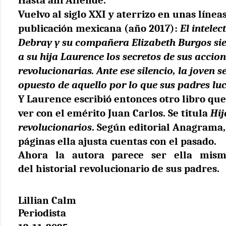
Vuelvo al siglo XXI y aterrizo en unas línea
publicación mexicana (año 2017):
El intelec
Debray y su compañera Elizabeth Burgos si
a su hija Laurence los secretos de sus accio
revolucionarias. Ante ese silencio, la joven 
opuesto de aquello por lo que sus padres l
Y Laurence escribió
entonces
otro libro qu
ver con el emérito Juan Carlos. Se titula
Hij
revolucionarios
. Según editorial Anagrama,
páginas ella ajusta cuentas con el pasado.
Ahora la autora parece ser ella mism
del
historial
revolucionario de sus padres.
Lillian Calm
Periodista