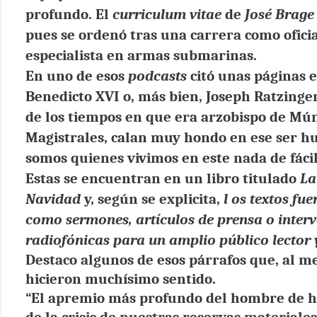
profundo. El
curriculum vitae
de
José Brage
pues se ordenó tras una carrera como ofici
especialista en armas submarinas.
En uno de esos
podcasts
citó unas páginas e
Benedicto XVI o, más bien, Joseph Ratzinge
de los tiempos en que era arzobispo de Mún
Magistrales, calan muy hondo en ese ser 
somos quienes vivimos en este nada de fácil
Estas se encuentran en un libro titulado
La
Navidad
y, según se explicita,
l
os textos fu
como sermones, artículos de prensa o inter
radiofónicas para un amplio público lector 
Destaco algunos de esos párrafos que, al m
hicieron muchísimo sentido.
“El apremio más profundo del hombre de h
de la crisis de nuestras reservas materiales