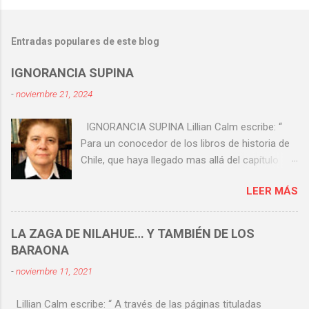
Entradas populares de este blog
IGNORANCIA SUPINA
-
noviembre 21, 2024
IGNORANCIA SUPINA Lillian Calm escribe: “
Para un conocedor de los libros de historia de
Chile, que haya llegado mas allá del capítulo
sobre el Combate Naval de Iquique, está claro
LEER MÁS
que esta viene a ser la gesta (sí, la gesta) más
importante de nuestra historia patria. Y ello
aunque nuevas generaciones que hoy han
LA ZAGA DE NILAHUE… Y TAMBIÉN DE LOS
llegado a La Moneda ignoren su trascendencia”.
BARAONA
Hay una definición médica para supino . Pero
-
noviembre 11, 2021
hay otras más coloquiales y más fuertes. Leo
en Google: ¿Qué significa la expresión
Lillian Calm escribe: “ A través de las páginas tituladas
ignorancia supina ? Según la Real Academia