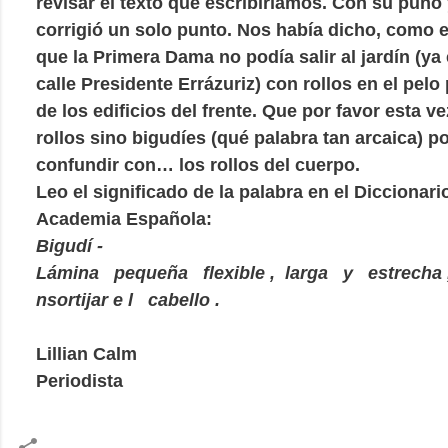
revisar el texto que escribiríamos. Con su puño y
corrigió un solo punto. Nos había dicho, como e
que la Primera Dama no podía salir al jardín (ya
calle Presidente Errázuriz) con rollos en el pelo
de los edificios del frente. Que por favor esta 
rollos sino bigudíes (qué palabra tan arcaica) 
confundir con… los rollos del cuerpo.
Leo el significado de la palabra en el Diccionari
Academia Española:
Bigudí -
Lámina
pequeña
flexible
,
larga
y
estrecha
nsortijar
e
l
cabello
.
Lillian Calm
Periodista