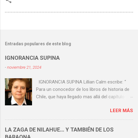
Entradas populares de este blog
IGNORANCIA SUPINA
-
noviembre 21, 2024
IGNORANCIA SUPINA Lillian Calm escribe: “
Para un conocedor de los libros de historia de
Chile, que haya llegado mas allá del capítulo
sobre el Combate Naval de Iquique, está claro
LEER MÁS
que esta viene a ser la gesta (sí, la gesta) más
importante de nuestra historia patria. Y ello
aunque nuevas generaciones que hoy han
LA ZAGA DE NILAHUE… Y TAMBIÉN DE LOS
llegado a La Moneda ignoren su trascendencia”.
BARAONA