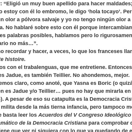
er: “Eligió un muy buen apellido para hacer maldades
 estoy con él lo embromo, le digo ‘hola tocayo’. Pe
un olor a pólvora salvaje y yo no tengo ningún olor a
a. No hablaré sobre esto con él porque intercambia
s palabras posibles, hablamos pero lo rigurosamen
ario no más…”.
o recordar y hacer, a veces, lo que los franceses ll
te histoire.
s con el trabalenguas, que me entretiene. Entonces
es Jadue, es también Teillier. No ahondemos, mejor.
emos claro, como anoté, que Yasna es Boric (o quiz
n es Jadue y/o Teillier… pues no hay que mirarla en
. A pesar de eso su catapulta es la Democracia Cris
milita desde la más tierna infancia, pero tampoco m
 basta leer los
Acuerdos del V Congreso Ideológico
mático de la Democracia Cristiana
para comprobar 
iene que ver ni siquiera con lo que va quedando de 