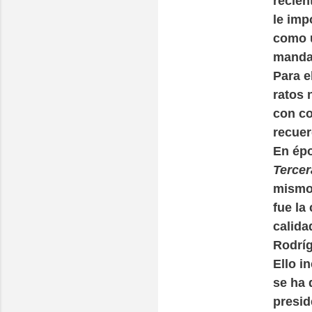
recien
le imp
como u
manda
Para e
ratos n
con co
recuer
En épo
Tercer
mismo 
fue la
calida
Rodríg
Ello i
se ha 
presid