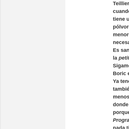
Teilli
cuando
tiene 
pólvor
menore
neces
Es san
la
peti
Sigamo
Boric 
Ya ten
tambié
menos)
donde 
porque
Progra
nada t