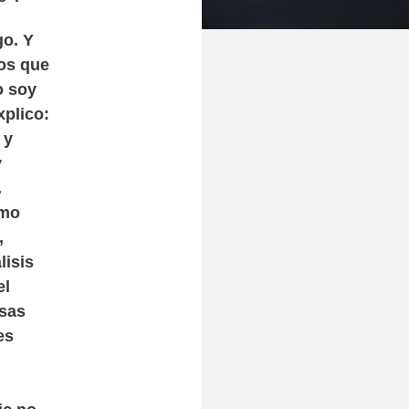
go. Y
tos que
o soy
xplico:
 y
y
.
omo
,
lisis
el
isas
es