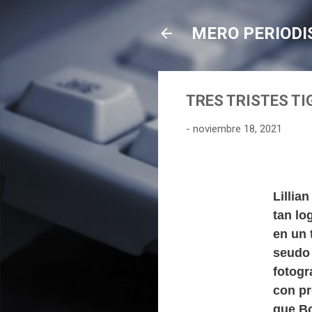
MERO PERIOD
TRES TRISTES TI
-
noviembre 18, 2021
Lillia
tan lo
en un 
seudo 
fotogr
con pr
que Bo