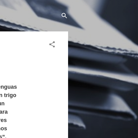
lenguas
 trigo
un
ara
res
mos
s”.