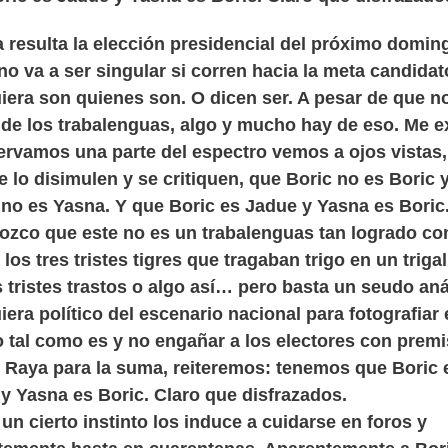
a resulta la elección presidencial del próximo domin
o va a ser singular si corren hacia la meta candida
uiera son quienes son. O dicen ser. A pesar de que n
de los trabalenguas, algo y mucho hay de eso. Me e
ervamos una parte del espectro vemos a ojos vistas,
 lo disimulen y se critiquen, que Boric no es Boric 
no es Yasna. Y que Boric es Jadue y Yasna es Boric
zco que este no es un trabalenguas tan logrado c
 los tres tristes tigres que tragaban trigo en un trigal
s tristes trastos o algo así… pero basta un seudo aná
uiera político del escenario nacional para fotografiar 
o tal como es y no engañar a los electores con prem
. Raya para la suma, reiteremos: tenemos que Boric 
y Yasna es Boric. Claro que disfrazados.
 un cierto instinto los induce a cuidarse en foros y