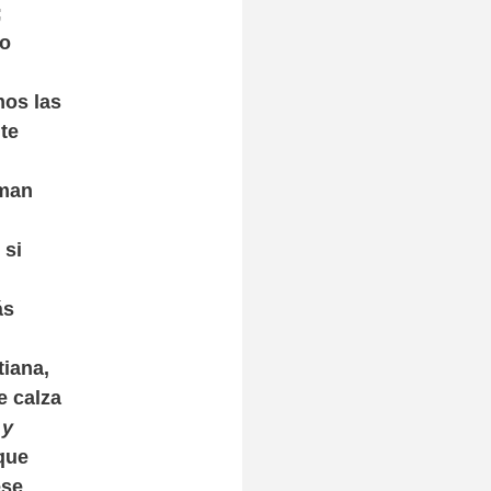
;
ro
mos las
te
aman
 si
ás
tiana,
e calza
 y
que
ese