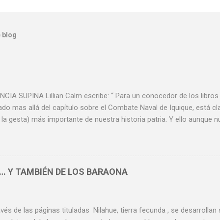
 blog
A SUPINA Lillian Calm escribe: “ Para un conocedor de los libros d
ado mas allá del capítulo sobre el Combate Naval de Iquique, está cla
, la gesta) más importante de nuestra historia patria. Y ello aunque
llegado a La Moneda ignoren su trascendencia”. Hay una definición 
 más coloquiales y más fuertes. Leo en Google: ¿Qué significa la e
la Real Academia Española la ignorancia supina es la ignorancia qu
er o inquirir lo que se debe saber. No creo que exista otra razón p
… Y TAMBIÉN DE LOS BARAONA
s de agenda (como se llegó a explicar), la reunión conmemorativa 
rgentina , nada menos que de la firma del Tratado de Paz y Amistad
avés de las páginas tituladas Nilahue, tierra fecunda , se desarrolla