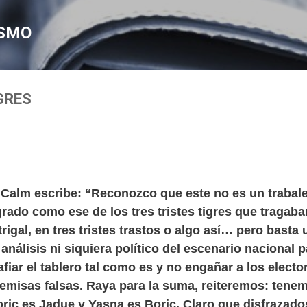
Ir al contenido principal
ISMO
GRES
n Calm escribe: “Reconozco que este no es un traba
grado como ese de los tres tristes tigres que tr
agaban
trigal, en tres tristes trastos o algo así…
pero basta 
análisis ni siquiera político del escenario nacional p
afiar el tablero tal como es y no engañar a los electo
emisas falsas. Raya para la suma, reiteremos: tene
ric es Jadue y Yasna es Boric. Claro que disfrazado