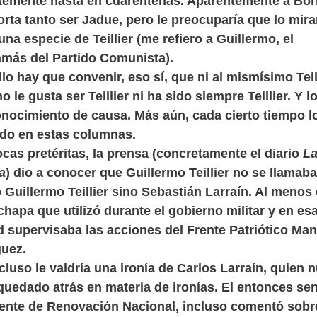
temente hasta en cuarentenas. Aparentemente a Bor
orta tanto ser Jadue, pero le preocuparía que lo mir
na especie de Teillier (me refiero a Guillermo, el
más del Partido Comunista).
llo hay que convenir, eso sí, que ni al mismísimo Teil
o le gusta ser Teillier ni ha sido siempre Teillier. Y l
nocimiento de causa. Más aún, cada cierto tiempo l
do en estas columnas.
cas pretéritas, la prensa (concretamente el diario
L
a
) dio a conocer que Guillermo Teillier no se llamaba
Guillermo Teillier sino Sebastián Larraín. Al menos
 chapa que utilizó durante el gobierno militar y en es
d supervisaba las acciones del Frente Patriótico Man
uez.
ncluso le valdría una ironía de Carlos Larraín, quien 
quedado atrás en materia de ironías. El entonces se
ente de Renovación Nacional, incluso comentó sobr