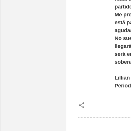
partid
Me pre
está p
agudas
No sue
llegar
será e
sobera
Lillia
Period