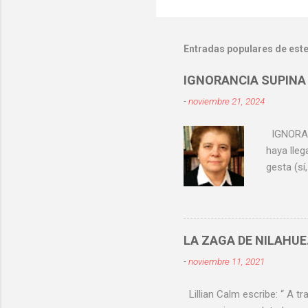
Entradas populares de este
IGNORANCIA SUPINA
-
noviembre 21, 2024
IGNORANCI
haya lleg
gesta (sí
hoy han 
hay otras
? Según 
de aprend
LA ZAGA DE NILAHUE
problema
-
noviembre 11, 2021
Chile y A
Argen...
Lillian Calm escribe: “ A tr