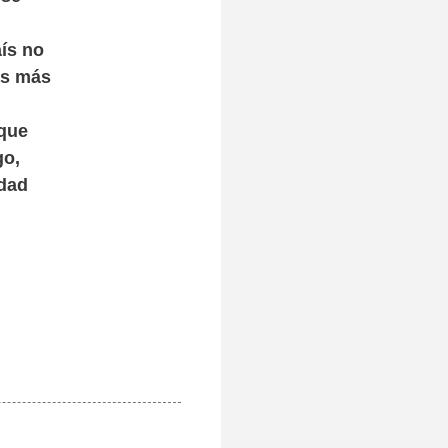
aís no
is más
 que
go,
edad