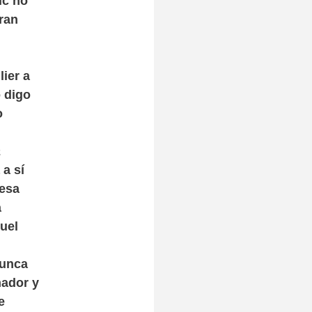
ic no
aran
lier a
o digo
o
a
 a sí
 esa
a
uel
nunca
nador y
e