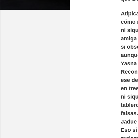
Atípic
cómo n
ni siq
amiga 
si obs
aunque
Yasna 
Recono
ese de
en tre
ni siq
tabler
falsas
Jadue 
Eso sí