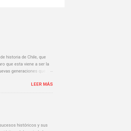
e historia de Chile, que
ro que esta viene a ser la
 nuevas generaciones que
médica para supino . Pero
LEER MÁS
xpresión ignorancia supina
e se debe a la negligencia
ara haber evitado, por
entre los mandatarios de
 precisamente entre Chile y
n sucesos históricos y sus