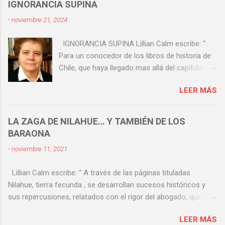
IGNORANCIA SUPINA
-
noviembre 21, 2024
IGNORANCIA SUPINA Lillian Calm escribe: “
Para un conocedor de los libros de historia de
Chile, que haya llegado mas allá del capítulo
sobre el Combate Naval de Iquique, está claro
LEER MÁS
que esta viene a ser la gesta (sí, la gesta) más
importante de nuestra historia patria. Y ello
aunque nuevas generaciones que hoy han
LA ZAGA DE NILAHUE… Y TAMBIÉN DE LOS
llegado a La Moneda ignoren su trascendencia”.
BARAONA
Hay una definición médica para supino . Pero
-
noviembre 11, 2021
hay otras más coloquiales y más fuertes. Leo
en Google: ¿Qué significa la expresión
Lillian Calm escribe: “ A través de las páginas tituladas
ignorancia supina ? Según la Real Academia
Nilahue, tierra fecunda , se desarrollan sucesos históricos y
Española la ignorancia supina es la
sus repercusiones, relatados con el rigor del abogado, que no
ignorancia que se debe a la negligencia de
duda en respaldar con documentos pretéritos el devenir de las
aprender o inquirir lo que se debe saber. No
LEER MÁS
diferentes generaciones (sentencias y alegatos que se
creo que exista otra razón para haber evitado,